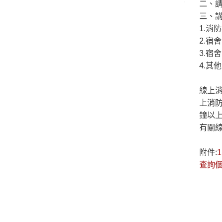
二、
三、
1.
2.宿
3.宿
4.其
線上消
上消
鐘以上
有關線
附件:
查詢