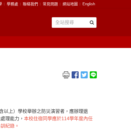
學
學務處
聯絡我們
常見問題
網站地圖
English
（含以上）學校舉辦之防災演習者，應辦理退
難處理能力，
本校住宿同學應於114學年度內任
參訓紀錄。