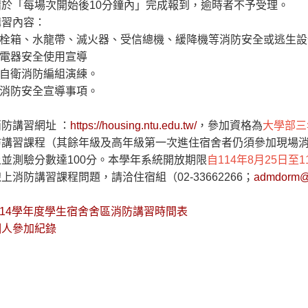
請於「每場次開始後10分鐘內」完成報到，逾時者不予受理。
講習內容：
消防栓箱、水龍帶、滅火器、受信總機、緩降機等消防安全或逃生
舍電器安全使用宣導
舍自衛消防編組演練。
他消防安全宣導事項。
防講習網址 ：
https://housing.ntu.edu.tw/
，參加資格為
大學部三
防講習課程（其餘年級及高年級第一次進住宿舍者仍須參加現場消
並測驗分數達100分。本學年系統開放期限
自114年8月25日至1
上消防講習課程問題，請洽住宿組（02-33662266；
admdorm@n
114學年度學生宿舍舍區消防講習時間表
個人參加紀錄