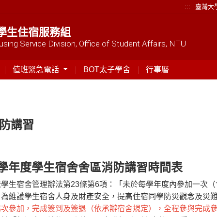
:::
臺灣大
學生住宿服務組
sing Service Division, Office of Student Affairs, NTU
值班緊急電話
BOT太子學舍
行事曆
防講習
4學年度學生宿舍舍區消防講習時間表
依學生宿舍管理辦法第23條第6項：「未於每學年度內參加一次
」為維護學生宿舍人身及財產安全，提高住宿同學防災觀念及災
場次參加，完成簽到及簽退（依承辦宿舍規定），全程參與完成