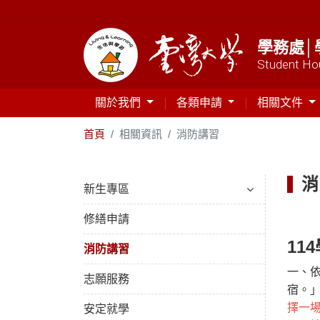
學務處│
Student Hou
關於我們
各類申請
相關文件
首頁
相關資訊
消防講習
消
新生專區
修繕申請
11
消防講習
一、
志願服務
宿。
擇一
安定就學